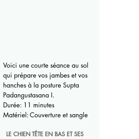
près
du
90
degrés
Voici une courte séance au sol
qui prépare vos jambes et vos
hanches à la posture Supta
Padangustasana I.
Durée: 11 minutes
Matériel: Couverture et sangle
LE CHIEN TÊTE EN BAS ET SES