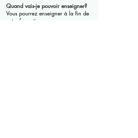
Quand vais-je pouvoir enseigner?
Vous pourrez enseigner à la fin de
votre formation.
A quel type d'élèves pourrais-je
enseigner?
La formation professorale de 200
heures Yoga Sérénité a été conçue
pour vous préparer à enseigner à
une clientèle adulte variée qui
débute en yoga et qui peut avoir
besoin de légères variations et
adaptations de postures. Elle ne
vise pas une pratique
thérapeutique.
560 Avenue
Broadway